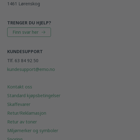
1461 Lørenskog
TRENGER DU HJELP?
Finn svar her
KUNDESUPPORT
Tlf. 63 84 92 50
kundesupport@emo.no
Kontakt oss
Standard kjøpsbetingelser
Skaffevarer
Retur/Reklamasjon
Retur av toner
Miljømerker og symboler
Sporing