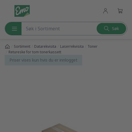
l hovedinnhold
Søk
Søk etter produkter
/
/
/
/
Sortiment
Datarekvisita
Laserrekvisita
Toner
/
Retureske for tom tonerkassett
Priser vises kun hvis du er innlogget
pp over bilder