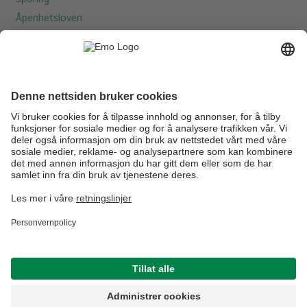
Åpenhetsloven
MIN KONTO
Statistikk
Instillinger
Eksporter bilder
Vare-/Prisfil
ORDREBEHANDLING
Ordreoversikt
Restordre
Transaksjonsoversikt
Innkjøpslister
Importere handlekurv