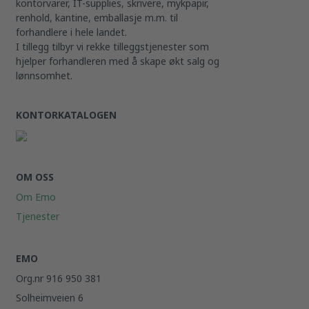
kontorvarer, IT-supplies, skrivere, mykpapir,
renhold, kantine, emballasje m.m. til
forhandlere i hele landet.
I tillegg tilbyr vi rekke tilleggstjenester som
hjelper forhandleren med å skape økt salg og
lønnsomhet.
KONTORKATALOGEN
OM OSS
Om Emo
Tjenester
EMO
Org.nr 916 950 381
Solheimveien 6